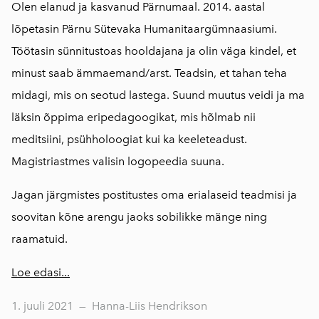
Olen elanud ja kasvanud Pärnumaal. 2014. aastal
lõpetasin Pärnu Sütevaka Humanitaargümnaasiumi.
Töötasin sünnitustoas hooldajana ja olin väga kindel, et
minust saab ämmaemand/arst. Teadsin, et tahan teha
midagi, mis on seotud lastega. Suund muutus veidi ja ma
läksin õppima eripedagoogikat, mis hõlmab nii
meditsiini, psühholoogiat kui ka keeleteadust.
Magistriastmes valisin logopeedia suuna.
Jagan järgmistes postitustes oma erialaseid teadmisi ja
soovitan kõne arengu jaoks sobilikke mänge ning
raamatuid.
Loe edasi...
1. juuli 2021
—
Hanna-Liis Hendrikson