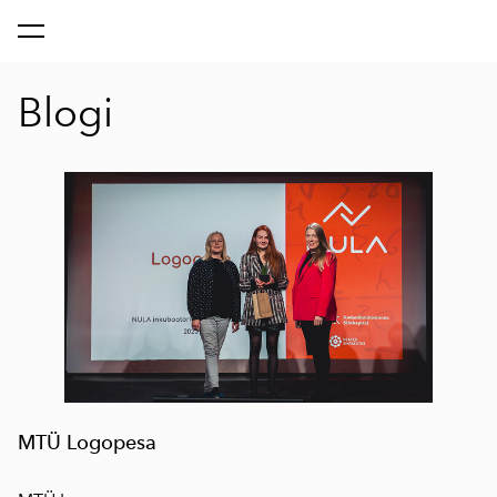
lisati ostukorvi.
Vaata ostukorvi
Blogi
MTÜ Logopesa