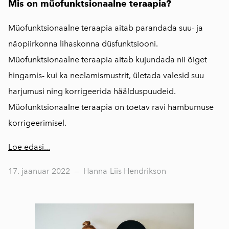
Mis on müofunktsionaalne teraapia?
Müofunktsionaalne teraapia aitab parandada suu- ja
näopiirkonna lihaskonna düsfunktsiooni.
Müofunktsionaalne teraapia aitab kujundada nii õiget
hingamis- kui ka neelamismustrit, ületada valesid suu
harjumusi ning korrigeerida häälduspuudeid.
Müofunktsionaalne teraapia on toetav ravi hambumuse
korrigeerimisel.
Loe edasi...
17. jaanuar 2022
—
Hanna-Liis Hendrikson